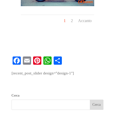
1
2
Accanto
Fa
E
Pi
W
S
ce
m
nt
ha
ha
[recent_post_slider design="design-1"]
bo
ail
er
ts
re
ok
es
A
t
pp
Cerca