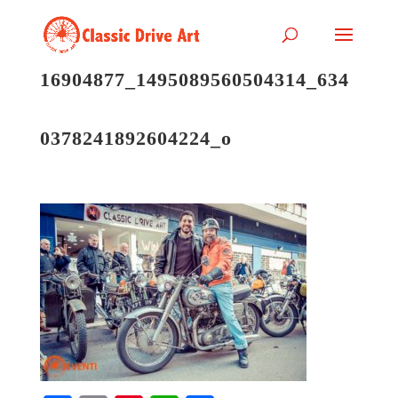
16904877_1495089560504314_634
0378241892604224_o