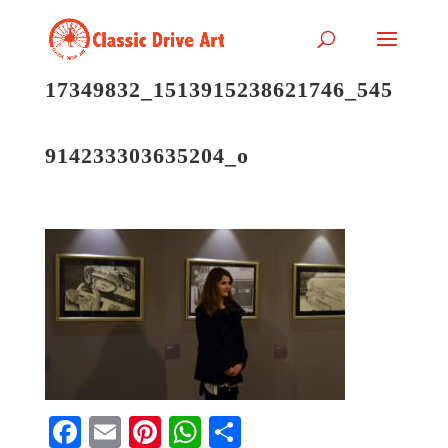
17349832_1513915238621746_545
914233303635204_o
Fa
E
Pi
W
S