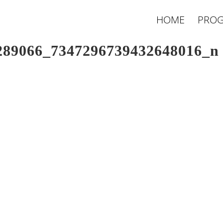
HOME
PROG
289066_7347296739432648016_n