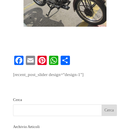
Fa
E
Pi
W
S
ce
m
nt
ha
ha
[recent_post_slider design="design-1"]
bo
ail
er
ts
re
ok
es
A
t
pp
Cerca
Archivio Articoli