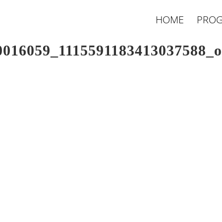
HOME
PROG
0016059_1115591183413037588_