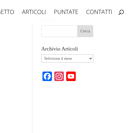
ETTO
ARTICOLI
PUNTATE
CONTATTI
Cerca
o
Archivio Articoli
Archivio
Articoli
Fa
In
Y
ce
st
ou
bo
ag
T
ok
ra
ub
m
e
C