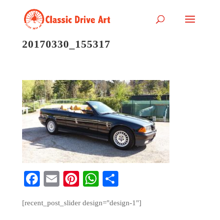
20170330_155317
Fa
E
Pi
W
S
ce
m
nt
ha
ha
[recent_post_slider design="design-1"]
bo
ail
er
ts
re