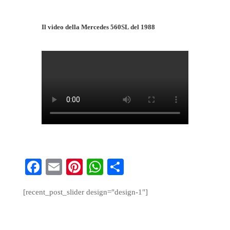
Il video della Mercedes 560SL del 1988
Fa
E
Pi
W
S
ce
m
nt
ha
ha
[recent_post_slider design="design-1"]
bo
ail
er
ts
re
ok
es
A