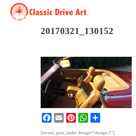
20170321_130152
Fa
E
Pi
W
S
ce
m
nt
ha
ha
[recent_post_slider design="design-1"]