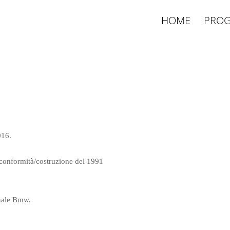
HOME
PROG
016.
.
i conformità/costruzione del 1991
inale Bmw.