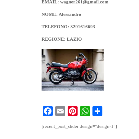
EMAIL: wagner261@gmail.com
NOME: Alessandro
TELEFONO: 3291616693
REGIONE: LAZIO
Fa
E
Pi
W
S
ce
m
nt
ha
ha
[recent_post_slider design="design-1"]
bo
ail
er
ts
re