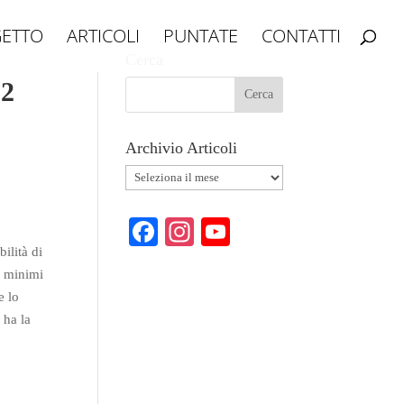
ETTO
ARTICOLI
PUNTATE
CONTATTI
Cerca
52
Archivio Articoli
Archivio
Articoli
Fa
In
Y
bilità di
ce
st
ou
ei minimi
bo
ag
T
e lo
ok
ra
ub
 ha la
m
e
C