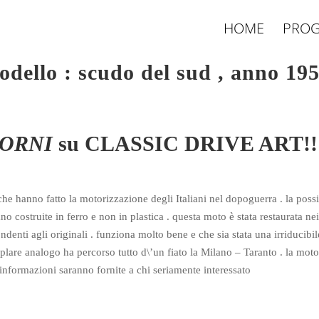
HOME
PROG
ello : scudo del sud , anno 19
IORNI
su CLASSIC DRIVE ART!!
i che hanno fatto la motorizzazione degli Italiani nel dopoguerra . la possi
rano costruite in ferro e non in plastica . questa moto è stata restaurata n
denti agli originali . funziona molto bene e che sia stata una irriducibil
lare analogo ha percorso tutto d\’un fiato la Milano – Taranto . la moto
ri informazioni saranno fornite a chi seriamente interessato