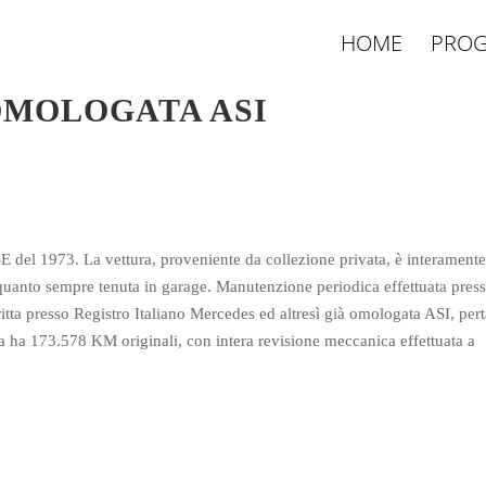
HOME
PROG
OMOLOGATA ASI
el 1973. La vettura, proveniente da collezione privata, è interament
n quanto sempre tenuta in garage. Manutenzione periodica effettuata press
critta presso Registro Italiano Mercedes ed altresì già omologata ASI, per
ura ha 173.578 KM originali, con intera revisione meccanica effettuata a