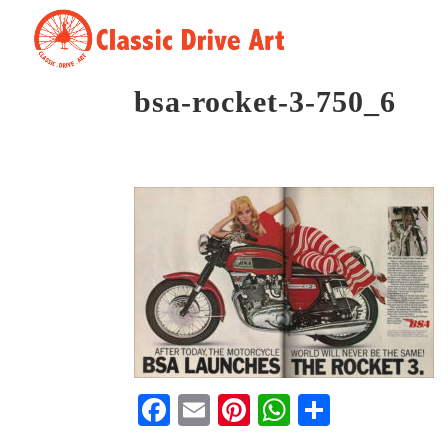
bsa-rocket-3-750_6
Fa
E
Pi
W
S
ce
m
nt
ha
ha