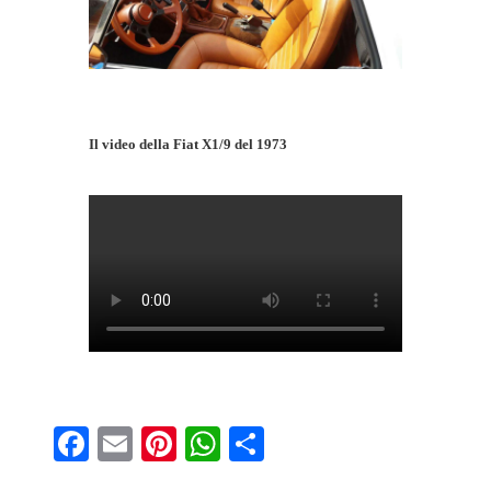
Il video della Fiat X1/9 del 1973
Fa
E
Pi
W
S
ce
m
nt
ha
ha