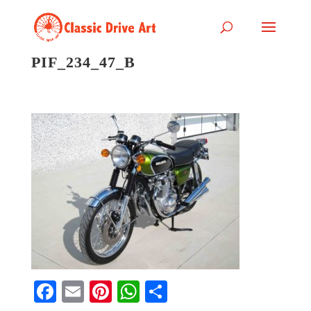
PIF_234_47_B
Fa
E
Pi
W
S