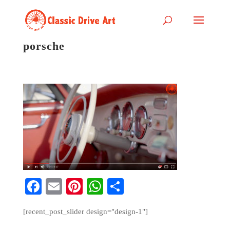
porsche
Fa
E
Pi
W
S
ce
m
nt
ha
ha
[recent_post_slider design="design-1"]
bo
ail
er
ts
re