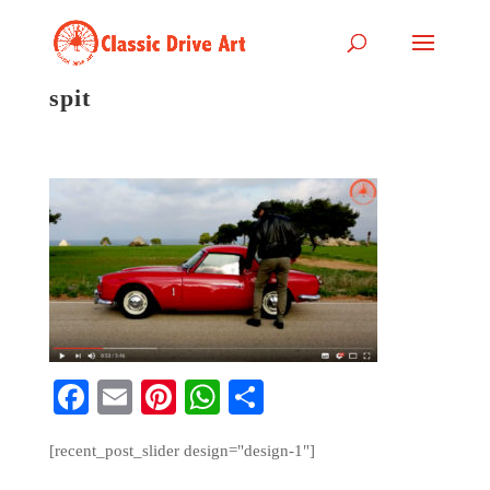
spit
Fa
E
Pi
W
S
ce
m
nt
ha
ha
[recent_post_slider design="design-1"]
bo
ail
er
ts
re