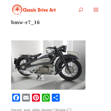
bmw-r7_16
Fa
E
Pi
W
S
ce
m
nt
ha
ha
[recent_post_slider design="design-1"]