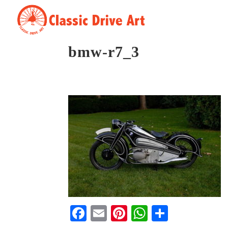
bmw-r7_3
Fa
E
Pi
W
S