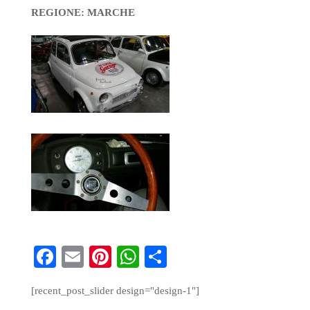
REGIONE: MARCHE
Fa
E
Pi
W
S
ce
m
nt
ha
ha
[recent_post_slider design="design-1"]
bo
ail
er
ts
re