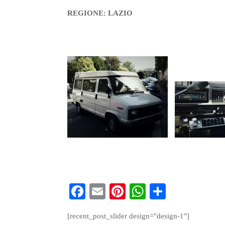
REGIONE: LAZIO
Fa
E
Pi
W
S
ce
m
nt
ha
ha
[recent_post_slider design="design-1"]
bo
ail
er
ts
re