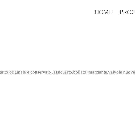
HOME
PROG
,tutto originale e conservato ,assicurato,bollato ,marciante,valvole nuov