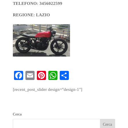
TELEFONO: 3456022599
REGIONE: LAZIO
Fa
E
Pi
W
S
ce
m
nt
ha
ha
[recent_post_slider design="design-1"]
bo
ail
er
ts
re
ok
es
A
t
pp
Cerca