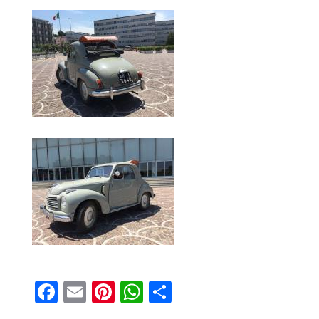
Fa
E
Pi
W
S
ce
m
nt
ha
ha