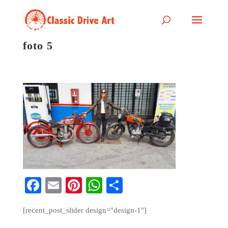
foto 5
Fa
E
Pi
W
S
ce
m
nt
ha
ha
[recent_post_slider design="design-1"]
bo
ail
er
ts
re