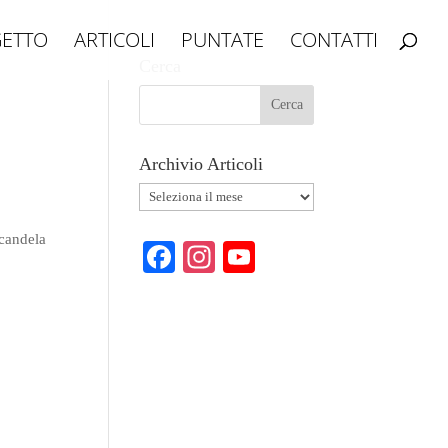
ETTO
ARTICOLI
PUNTATE
CONTATTI
Cerca
Archivio Articoli
Archivio
Articoli
 candela
Fa
In
Y
ce
st
ou
bo
ag
T
ok
ra
ub
m
e
C