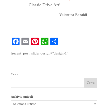
Classic Drive Art!
Valentina Baraldi
Fa
E
Pi
W
S
ce
m
nt
ha
ha
[recent_post_slider design="design-1"]
bo
ail
er
ts
re
ok
es
A
t
pp
Cerca
Archivio Articoli
Archivio