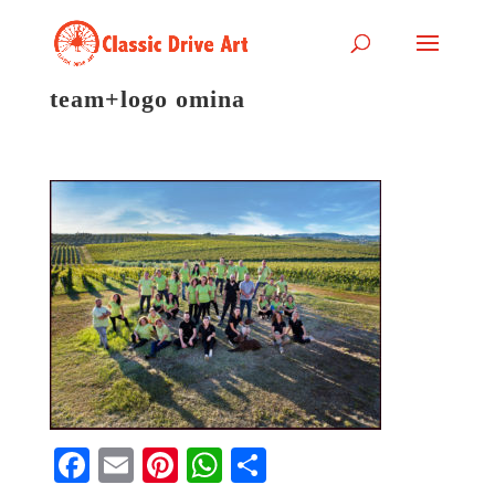
team+logo omina
Fa
E
Pi
W
S