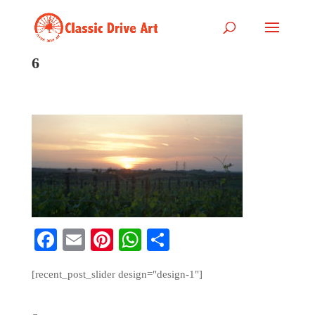
6
Fa
E
Pi
W
S
ce
m
nt
ha
ha
[recent_post_slider design="design-1"]
bo
ail
er
ts
re
ok
es
A