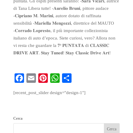
puntata. Gli ospiti presenti saranno: -𝐒𝐚𝐫𝐚 𝐕𝐢𝐜𝐚𝐫𝐢, autrice
di Tana Libera tutte! -𝐀𝐮𝐫𝐞𝐥𝐢𝐨 𝐁𝐫𝐮𝐧𝐢, pittore audace
-𝐂𝐢𝐩𝐫𝐢𝐚𝐧𝐨 𝐌. 𝐌𝐚𝐫𝐢𝐧𝐢, autore dotato di raffinata
sensibilità -𝐌𝐚𝐫𝐢𝐞𝐥𝐥𝐚 𝐌𝐞𝐧𝐠𝐨𝐳𝐳𝐢, direttrice del MAUTO
-𝐂𝐨𝐫𝐫𝐚𝐝𝐨 𝐋𝐨𝐩𝐫𝐞𝐬𝐭𝐨, il più importante collezionista
italiano di auto d’epoca. Siete curiosi, vero? Allora non
vi resta che guardare la 𝟕ª 𝐏𝐔𝐍𝐓𝐀𝐓𝐀 di 𝐂𝐋𝐀𝐒𝐒𝐈𝐂
𝐃𝐑𝐈𝐕𝐄 𝐀𝐑𝐓. 𝐒𝐭𝐚𝐲 𝐓𝐮𝐧𝐞𝐝! 𝐒𝐭𝐚𝐲 𝐂𝐥𝐚𝐬𝐬𝐢𝐜 𝐃𝐫𝐢𝐯𝐞 𝐀𝐫𝐭!
Fa
E
Pi
W
S
ce
m
nt
ha
ha
[recent_post_slider design="design-1"]
bo
ail
er
ts
re
ok
es
A
t
pp
Cerca