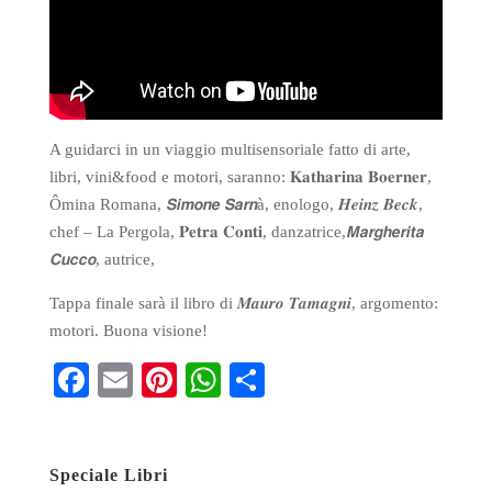
A guidarci in un viaggio multisensoriale fatto di arte,
libri, vini&food e motori, saranno: 𝐊𝐚𝐭𝐡𝐚𝐫𝐢𝐧𝐚 𝐁𝐨𝐞𝐫𝐧𝐞𝐫,
Ômina Romana, 𝙎𝙞𝙢𝙤𝙣𝙚 𝙎𝙖𝙧𝙣à, enologo, 𝑯𝒆𝒊𝒏𝒛 𝑩𝒆𝒄𝒌,
chef – La Pergola, 𝐏𝐞𝐭𝐫𝐚 𝐂𝐨𝐧𝐭𝐢, danzatrice,𝙈𝙖𝙧𝙜𝙝𝙚𝙧𝙞𝙩𝙖
𝘾𝙪𝙘𝙘𝙤, autrice,
Tappa finale sarà il libro di 𝑴𝒂𝒖𝒓𝒐 𝑻𝒂𝒎𝒂𝒈𝒏𝒊, argomento:
motori. Buona visione!
Fa
E
Pi
W
S
ce
m
nt
ha
ha
bo
ail
er
ts
re
Speciale Libri
ok
es
A