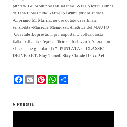
puntata. Gli ospiti presenti saranno: -𝐒𝐚𝐫𝐚 𝐕𝐢𝐜𝐚𝐫𝐢, autrice
di Tana Libera tutte! -𝐀𝐮𝐫𝐞𝐥𝐢𝐨 𝐁𝐫𝐮𝐧𝐢, pittore audace
-𝐂𝐢𝐩𝐫𝐢𝐚𝐧𝐨 𝐌. 𝐌𝐚𝐫𝐢𝐧𝐢, autore dotato di raffinata
sensibilità -𝐌𝐚𝐫𝐢𝐞𝐥𝐥𝐚 𝐌𝐞𝐧𝐠𝐨𝐳𝐳𝐢, direttrice del MAUTO
-𝐂𝐨𝐫𝐫𝐚𝐝𝐨 𝐋𝐨𝐩𝐫𝐞𝐬𝐭𝐨, il più importante collezionista
italiano di auto d’epoca. Siete curiosi, vero? Allora non
vi resta che guardare la 𝟕ª 𝐏𝐔𝐍𝐓𝐀𝐓𝐀 di 𝐂𝐋𝐀𝐒𝐒𝐈𝐂
𝐃𝐑𝐈𝐕𝐄 𝐀𝐑𝐓. 𝐒𝐭𝐚𝐲 𝐓𝐮𝐧𝐞𝐝! 𝐒𝐭𝐚𝐲 𝐂𝐥𝐚𝐬𝐬𝐢𝐜 𝐃𝐫𝐢𝐯𝐞 𝐀𝐫𝐭!
Fa
E
Pi
W
S
ce
m
nt
ha
ha
bo
ail
er
ts
re
6 Puntata
ok
es
A
t
pp