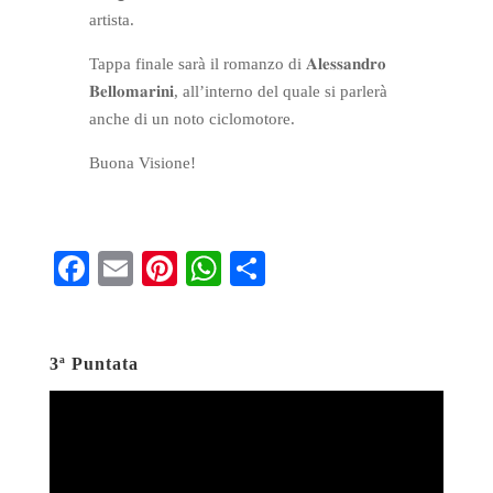
artista.
Tappa finale sarà il romanzo di 𝐀𝐥𝐞𝐬𝐬𝐚𝐧𝐝𝐫𝐨
𝐁𝐞𝐥𝐥𝐨𝐦𝐚𝐫𝐢𝐧𝐢, all’interno del quale si parlerà
anche di un noto ciclomotore.
Buona Visione!
Fa
E
Pi
W
S
ce
m
nt
ha
ha
bo
ail
er
ts
re
3ª Puntata
ok
es
A
t
pp