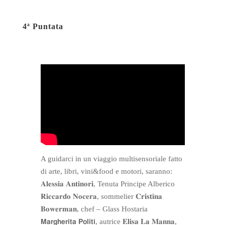
bo
ail
er
ts
re
4ª Puntata
ok
es
A
t
pp
A guidarci in un viaggio multisensoriale fatto
di arte, libri, vini&food e motori, saranno:
𝐀𝐥𝐞𝐬𝐬𝐢𝐚 𝐀𝐧𝐭𝐢𝐧𝐨𝐫𝐢, Tenuta Principe Alberico
𝐑𝐢𝐜𝐜𝐚𝐫𝐝𝐨 𝐍𝐨𝐜𝐞𝐫𝐚, sommelier 𝐂𝐫𝐢𝐬𝐭𝐢𝐧𝐚
𝐁𝐨𝐰𝐞𝐫𝐦𝐚𝐧, chef – Glass Hostaria
𝗠𝗮𝗿𝗴𝗵𝗲𝗿𝗶𝘁𝗮 𝗣𝗼𝗹𝗶𝘁𝗶, autrice 𝐄𝐥𝐢𝐬𝐚 𝐋𝐚 𝐌𝐚𝐧𝐧𝐚,