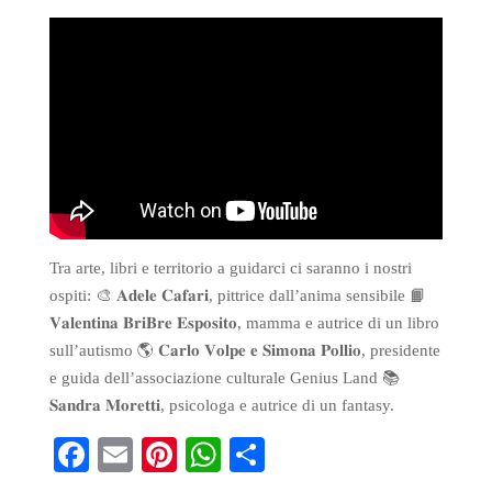
ok
es
A
t
pp
Tra arte, libri e territorio a guidarci ci saranno i nostri
ospiti: 🎨 𝐀𝐝𝐞𝐥𝐞 𝐂𝐚𝐟𝐚𝐫𝐢, pittrice dall’anima sensibile 📙
𝐕𝐚𝐥𝐞𝐧𝐭𝐢𝐧𝐚 𝐁𝐫𝐢𝐁𝐫𝐞 𝐄𝐬𝐩𝐨𝐬𝐢𝐭𝐨, mamma e autrice di un libro
sull’autismo 🌎 𝐂𝐚𝐫𝐥𝐨 𝐕𝐨𝐥𝐩𝐞 𝐞 𝐒𝐢𝐦𝐨𝐧𝐚 𝐏𝐨𝐥𝐥𝐢𝐨, presidente
e guida dell’associazione culturale Genius Land 📚
𝐒𝐚𝐧𝐝𝐫𝐚 𝐌𝐨𝐫𝐞𝐭𝐭𝐢, psicologa e autrice di un fantasy.
Fa
E
Pi
W
S
ce
m
nt
ha
ha