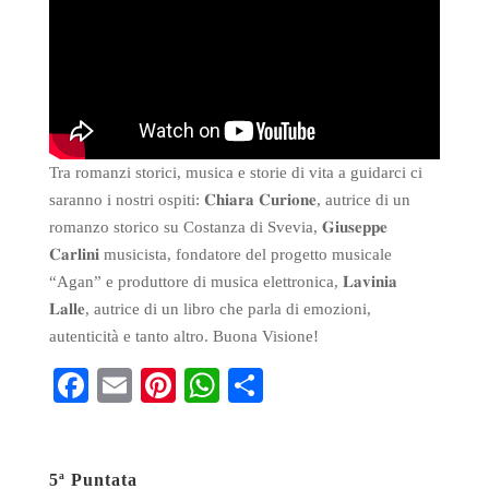
Tra romanzi storici, musica e storie di vita a guidarci ci
saranno i nostri ospiti: 𝐂𝐡𝐢𝐚𝐫𝐚 𝐂𝐮𝐫𝐢𝐨𝐧𝐞, autrice di un
romanzo storico su Costanza di Svevia, 𝐆𝐢𝐮𝐬𝐞𝐩𝐩𝐞
𝐂𝐚𝐫𝐥𝐢𝐧𝐢 musicista, fondatore del progetto musicale
“Agan” e produttore di musica elettronica, 𝐋𝐚𝐯𝐢𝐧𝐢𝐚
𝐋𝐚𝐥𝐥𝐞, autrice di un libro che parla di emozioni,
autenticità e tanto altro. Buona Visione!
Fa
E
Pi
W
S
ce
m
nt
ha
ha
bo
ail
er
ts
re
5ª Puntata