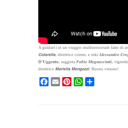
A guidarci in un viaggio multisensoriale fatto di arte, li
𝘾𝙤𝙩𝙖𝙧𝙚𝙡𝙡𝙖, direttrice comm. e mkt 𝑨𝒍𝒆𝒔𝒔𝒂𝒏𝒅𝒓𝒐 𝑪𝒓
𝐃’𝐔𝐠𝐠𝐞𝐧𝐭𝐨, saggista 𝑭𝒂𝒃𝒊𝒐 𝑴𝒂𝒈𝒏𝒂𝒔𝒄𝒊𝒖𝒕
direttrice 𝙈𝙖𝙧𝙞𝙚𝙡𝙡𝙖 𝙈𝙚𝙣𝙜𝙤𝙯𝙯𝙞. Buona visione!
Fa
E
Pi
W
S
ce
m
nt
ha
ha
bo
ail
er
ts
re
ok
es
A
t
pp