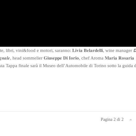
bri, vini&food e motori, saranno: 𝐋𝐢𝐯𝐢𝐚 𝐁𝐞𝐥𝐚𝐫𝐝𝐞𝐥𝐥𝐢, wine manager 𝘿𝙤
𝒈𝒏𝒂𝒍𝒆, head sommelier 𝐆𝐢𝐮𝐬𝐞𝐩𝐩𝐞 𝐃𝐢 𝐈𝐨𝐫𝐢𝐨, chef Aroma 𝐌𝐚𝐫𝐢𝐚 𝐑𝐨𝐬𝐚𝐫𝐢𝐚
𝒕𝒊, vignettista Tappa finale sarà il Museo dell’Automobile di Torino sotto la guida 
Pagina 2 di 2
«