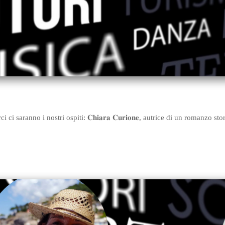
saranno i nostri ospiti: 𝐂𝐡𝐢𝐚𝐫𝐚 𝐂𝐮𝐫𝐢𝐨𝐧𝐞, autrice di un romanzo storico s