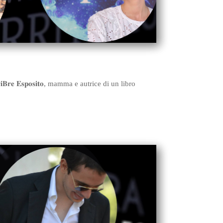
𝐢𝐁𝐫𝐞 𝐄𝐬𝐩𝐨𝐬𝐢𝐭𝐨, mamma e autrice di un libro