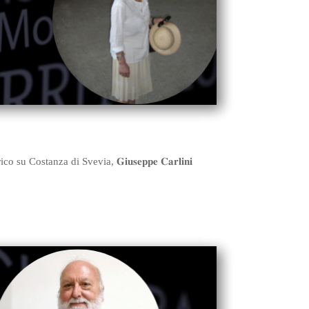
u Costanza di Svevia, 𝐆𝐢𝐮𝐬𝐞𝐩𝐩𝐞 𝐂𝐚𝐫𝐥𝐢𝐧𝐢