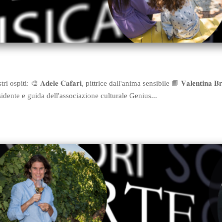
piti: 🎨 𝐀𝐝𝐞𝐥𝐞 𝐂𝐚𝐟𝐚𝐫𝐢, pittrice dall'anima sensibile 📙 𝐕𝐚𝐥𝐞𝐧𝐭𝐢𝐧𝐚 𝐁
𝐢𝐨, presidente e guida dell'associazione culturale Genius...