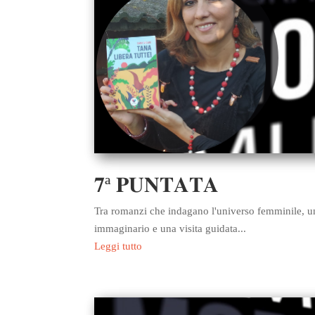
𝟕ª 𝐏𝐔𝐍𝐓𝐀𝐓𝐀
Tra romanzi che indagano l'universo femminile, un'ar
immaginario e una visita guidata...
Leggi tutto