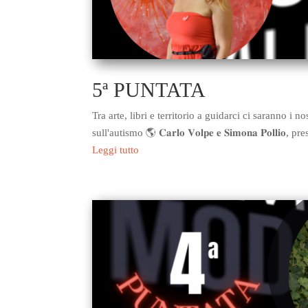
5ª PUNTATA
Tra arte, libri e territorio a guidarci ci saranno i nostri os
sull'autismo 🌎 𝐂𝐚𝐫𝐥𝐨 𝐕𝐨𝐥𝐩𝐞 𝐞 𝐒𝐢𝐦𝐨𝐧𝐚 𝐏𝐨𝐥
Leggi tutto