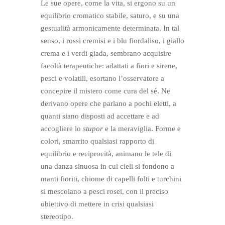
Le sue opere, come la vita, si ergono su un
equilibrio cromatico stabile, saturo, e su una
gestualità armonicamente determinata. In tal
senso, i rossi cremisi e i blu fiordaliso, i giallo
crema e i verdi giada, sembrano acquisire
facoltà terapeutiche: adattati a fiori e sirene,
pesci e volatili, esortano l’osservatore a
concepire il mistero come cura del sé. Ne
derivano opere che parlano a pochi eletti, a
quanti siano disposti ad accettare e ad
accogliere lo
stupor
e la meraviglia. Forme e
colori, smarrito qualsiasi rapporto di
equilibrio e reciprocità, animano le tele di
una danza sinuosa in cui cieli si fondono a
manti fioriti, chiome di capelli folti e turchini
si mescolano a pesci rosei, con il preciso
obiettivo di mettere in crisi qualsiasi
stereotipo.