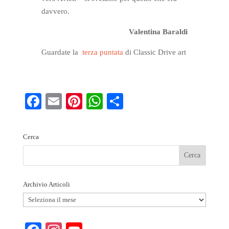
davvero.
Valentina Baraldi
Guardate la
terza puntata
di Classic Drive art
Fa
E
Pi
W
S
ce
m
nt
ha
ha
bo
ail
er
ts
re
Cerca
ok
es
A
t
pp
Archivio Articoli
Archivio
Articoli