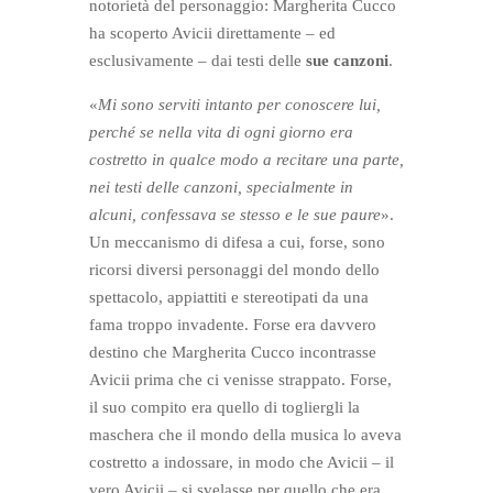
notorietà del personaggio: Margherita Cucco
ha scoperto Avicii direttamente – ed
esclusivamente – dai testi delle
sue canzoni
.
«
Mi sono serviti intanto per conoscere lui,
perché se nella vita di ogni giorno era
costretto in qualce modo a recitare una parte,
nei testi delle canzoni, specialmente in
alcuni, confessava se stesso e le sue paure
».
Un meccanismo di difesa a cui, forse, sono
ricorsi diversi personaggi del mondo dello
spettacolo, appiattiti e stereotipati da una
fama troppo invadente. Forse era davvero
destino che Margherita Cucco incontrasse
Avicii prima che ci venisse strappato. Forse,
il suo compito era quello di togliergli la
maschera che il mondo della musica lo aveva
costretto a indossare, in modo che Avicii – il
vero Avicii – si svelasse per quello che era