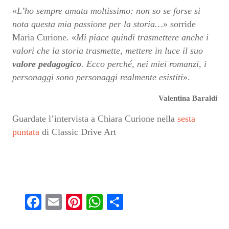
«
L’ho sempre amata moltissimo: non so se forse si
nota questa mia passione per la storia…
» sorride
Maria Curione. «
Mi piace quindi trasmettere anche i
valori che la storia trasmette, mettere in luce il suo
valore pedagogico
. Ecco perché, nei miei romanzi, i
personaggi sono personaggi realmente esistiti
».
Valentina Baraldi
Guardate l’intervista a Chiara Curione nella
sesta
puntata
di Classic Drive Art
Fa
E
Pi
W
S
ce
m
nt
ha
ha