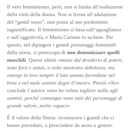
Il vero femminismo, però, non si limita all’esaltazione
della virtù della donna. Non si ferma all’adulazione
del “gentil sesso”, non punta al suo predominio
ingiustificato. Il femminismo si basa sull’uguaglianza
e sull’oggettività, e Maria Curione lo sa bene. Per
questo, nel dipingere i grandi personaggi femminili
della storia, si preoccupa di
non demonizzare quelli
maschili
. Questi ultimi «
mossi dal desiderio di potere,
sono forti e astuti, a volte mostrano debolezza, ma
emerge in loro sempre il lato umano facendone nel
bene e nel male uomini degni d’onore
». Perciò «
No
»
conclude l’autrice «
non ho voluto togliere nulla agli
uomini, perché comunque sono stati dei personaggi di
grande valore, molto capaci
».
È il valore della Storia: riconoscere i grandi che ci
hanno preceduto, a prescindere da sesso o genere.