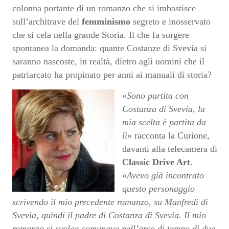
colonna portante di un romanzo che si imbastisce
sull’architrave del
femminismo
segreto e inosservato
che si cela nella grande Storia. Il che fa sorgere
spontanea la domanda: quante Costanze di Svevia si
saranno nascoste, in realtà, dietro agli uomini che il
patriarcato ha propinato per anni ai manuali di storia?
«
Sono partita con
Costanza di Svevia, la
mia scelta è partita da
lì
» racconta la Curione,
davanti alla telecamera di
Classic Drive Art
.
«
Avevo già incontrato
questo personaggio
scrivendo il mio precedente romanzo, su Manfredi di
Svevia, quindi il padre di Costanza di Svevia. Il mio
romanzo si svolge comunque nell’arco di tempo di due