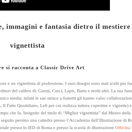
, immagini e fantasia dietro il mestiere
vignettista
re si racconta a Classic Drive Art
tore e un vignettista di professione. I suoi disegni sono stati scelti per fa
ditori del calibro di: Giunti, Curci, Lapis, Barta e molti altri. La sua fant
ico media; infatti le sue strisce a fumetti gli hanno valso collaborazioni 
Il Fatto Quotidiano, Left per cui realizza tuttora copertine e vignette) 
empo che fa. Insignito del titolo di “Miglior vignettista” dal Museo della 
 seguito persino una cattedra presso l’Accademia dell’Illustrazione di 
oriale presso lo IED di Roma e presso la scuola di illustrazione
Officina