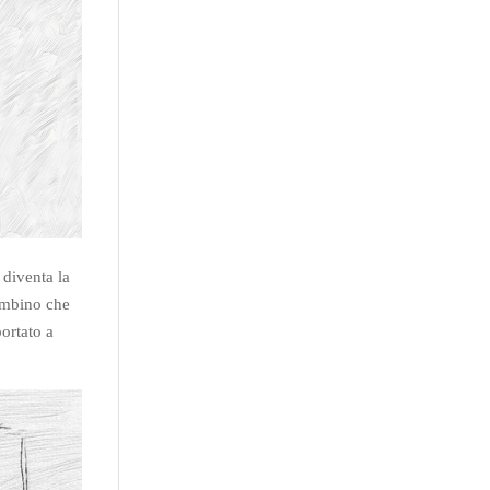
 diventa la
bambino che
portato a