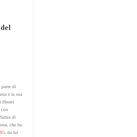
ha
nn
el
 del
r parte di
asia e la sua
illustri
e con
Satira di
Roma, che ha
 B5
, da lui