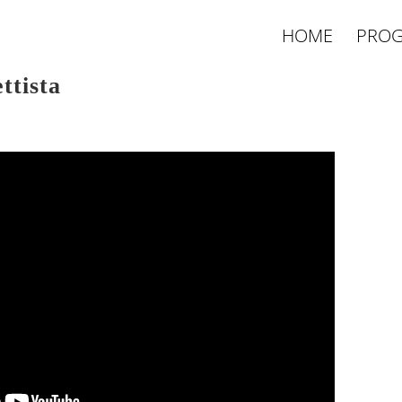
HOME
PROG
ttista