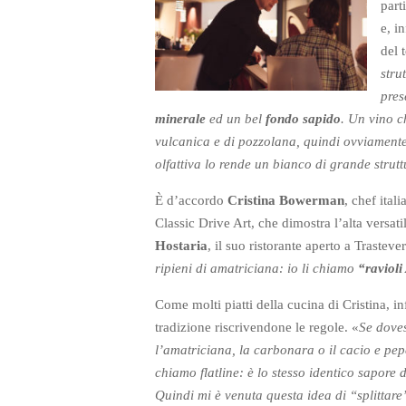
part
e, i
del 
stru
pres
minerale
ed un bel
fondo sapido
. Un vino c
vulcanica e di pozzolana, quindi ovviamente 
olfattiva lo rende un bianco di grande strut
È d’accordo
Cristina Bowerman
, chef ital
Classic Drive Art, che dimostra l’alta versa
Hostaria
, il suo ristorante aperto a Trastever
ripieni di amatriciana: io li chiamo
“ravioli
Come molti piatti della cucina di Cristina, in
tradizione riscrivendone le regole. «
Se doves
l’amatriciana, la carbonara o il cacio e pep
chiamo flatline: è lo stesso identico sapore 
Quindi mi è venuta questa idea di “splittare” 