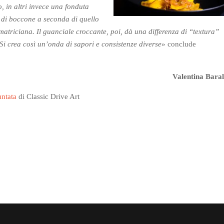
, in altri invece una fonduta
à di boccone a seconda
di quello
atriciana. Il guanciale croccante, poi, dà una differenza di “textura”
Si crea così un’onda di sapori e consistenze diverse
» conclude
Valentina Baral
untata
di Classic Drive Art