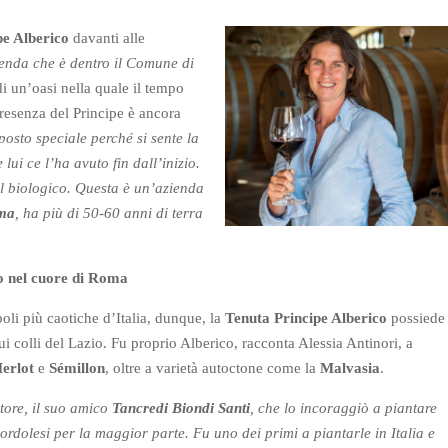
pe Alberico
davanti alle
enda che è dentro il Comune di
di un’oasi nella quale il tempo
presenza del Principe è ancora
posto speciale perché si sente la
 lui ce l’ha avuto fin dall’inizio.
el biologico. Questa è un’azienda
oma
, ha più di 50-60 anni di terra
io nel cuore di Roma
oli più caotiche d’Italia, dunque, la
Tenuta Principe Alberico
possiede
 colli del Lazio. Fu proprio Alberico, racconta Alessia Antinori, a
erlot
e
Sémillon
, oltre a varietà autoctone come la
Malvasia
.
tore, il suo amico
Tancredi Biondi Santi
, che lo incoraggiò a piantare
rdolesi per la maggior parte. Fu uno dei primi a piantarle in Italia e