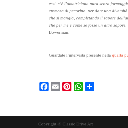
essi, c’è l’amatriciana pura senza formaggio
cremosa di pecorino, per dare una diversit
che si mangia, completando il sapore dell’am
che per me è come se fosse un altro sapore. 
Bowerman.
Guardate l’intervista presente nella
quarta p
Fa
E
Pi
W
S
ce
m
nt
ha
ha
bo
ail
er
ts
re
ok
es
A
t
pp
Copyright @ Classic Drive Art