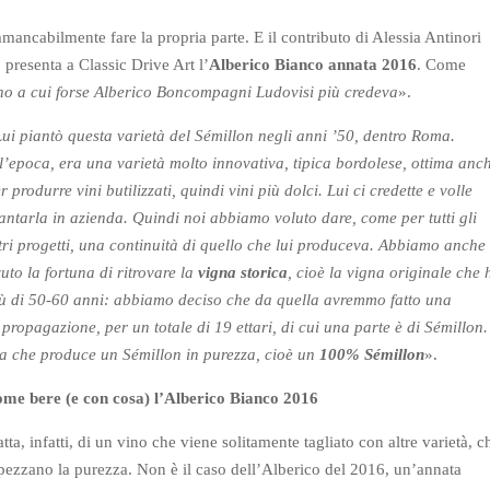
ancabilmente fare la propria parte. E il contributo di Alessia Antinori
 presenta a Classic Drive Art l’
Alberico Bianco annata 2016
. Come
ino a cui forse Alberico Boncompagni Ludovisi più credeva
».
ui piantò questa varietà del Sémillon negli anni ’50, dentro Roma.
l’epoca, era una varietà molto innovativa, tipica bordolese, ottima anc
r produrre vini butilizzati, quindi vini più dolci. Lui ci credette e volle
antarla in azienda. Quindi noi abbiamo voluto dare, come per tutti gli
tri progetti, una continuità di quello che lui produceva. Abbiamo anche
uto la fortuna di ritrovare la
vigna storica
, cioè la vigna originale che 
ù di 50-60 anni: abbiamo deciso che da quella avremmo fatto una
ropagazione, per un totale di 19 ettari, di cui una parte è di Sémillon.
lia che produce un Sémillon in purezza, cioè un
100% Sémillon
».
e bere (e con cosa) l’Alberico Bianco 2016
ratta, infatti, di un vino che viene solitamente tagliato con altre varietà, c
pezzano la purezza. Non è il caso dell’Alberico del 2016, un’annata