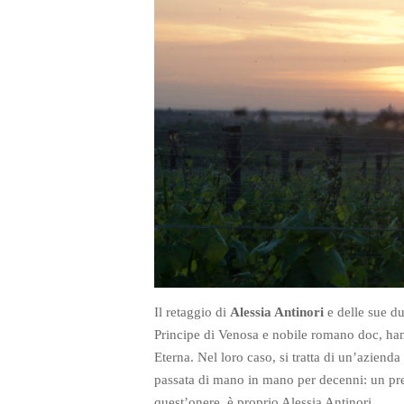
Il retaggio di
Alessia Antinori
e delle sue du
Principe di Venosa e nobile romano doc, hanno
Eterna. Nel loro caso, si tratta di un’aziend
passata di mano in mano per decenni: un pre
quest’onere, è proprio Alessia Antinori.