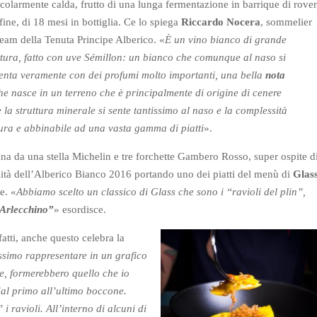
icolarmente calda, frutto di una lunga fermentazione in barrique di rove
nfine, di 18 mesi in bottiglia. Ce lo spiega
Riccardo Nocera
, sommelier
team della Tenuta Principe Alberico. «
È un vino bianco di grande
ttura, fatto con uve Sémillon: un bianco che comunque al naso si
enta veramente con dei profumi molto importanti, una bella
nota
he nasce in un terreno che è principalmente di origine di cenere
la struttura minerale si sente tantissimo al naso e la complessità
tura e abbinabile ad una vasta gamma di piatti
».
iana da una stella Michelin e tre forchette Gambero Rosso, super ospite d
tilità dell’Alberico Bianco 2016 portando uno dei piatti del menù di
Glas
e. «
Abbiamo scelto un classico di Glass che sono i “ravioli del plin”,
 Arlecchino”
» esordisce.
fatti, anche questo celebra la
simo rappresentare in un grafico
e, formerebbero quello che io
dal primo all’ultimo boccone.
i ravioli. All’interno di alcuni di