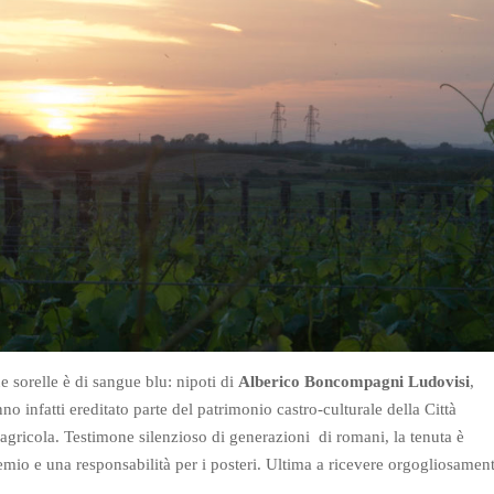
e sorelle è di sangue blu: nipoti di
Alberico Boncompagni Ludovisi
,
 infatti ereditato parte del patrimonio castro-culturale della Città
a agricola. Testimone silenzioso di generazioni di romani, la tenuta è
mio e una responsabilità per i posteri. Ultima a ricevere orgogliosamen