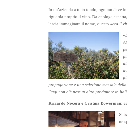
In un’azienda a tutto tondo, ognuno deve imm
riguarda proprio il vino. Da enologa esperta,
lascia immaginare il nome, questo «
era il v
«
L
Al
pe
pi
al
av
pi
propagazione e una selezione massale della p
Oggi non c’è nessun altro produttore in Ita
Riccardo Nocera e Cristina Bowerman: com
Si t
ne s