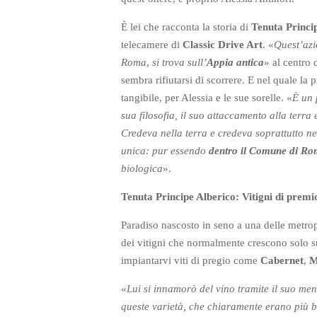
È lei che racconta la storia di
Tenuta Princi
telecamere di
Classic Drive Art
. «
Quest’azi
Roma
,
si trova sull’
Appia antica
» al centro 
sembra rifiutarsi di scorrere. E nel quale la 
tangibile, per Alessia e le sue sorelle. «
È un 
sua filosofia, il suo attaccamento alla terra e
Credeva nella terra e credeva soprattutto n
unica: pur essendo
dentro il Comune di R
biologica
».
Tenuta Principe Alberico: Vitigni di prem
Paradiso nascosto in seno a una delle metrop
dei vitigni che normalmente crescono solo sui
impiantarvi viti di pregio come
Cabernet
,
M
«
Lui si innamorò del vino tramite il suo men
queste varietà, che chiaramente erano più bo