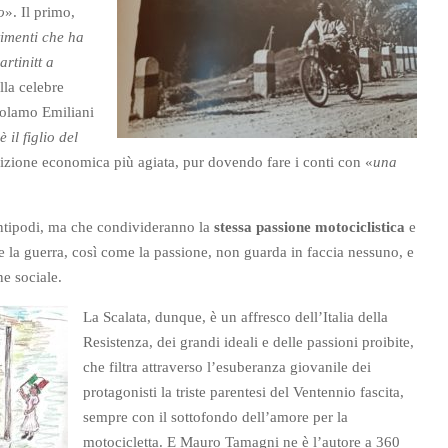
o
». Il primo,
timenti che ha
rtinitt a
la celebre
rolamo Emiliani
è il figlio del
zione economica più agiata, pur dovendo fare i conti con «
una
ntipodi, ma che condivideranno la
stessa passione motociclistica
e
e la guerra, così come la passione, non guarda in faccia nessuno, e
ne sociale.
La Scalata, dunque, è un affresco dell’Italia della
Resistenza, dei grandi ideali e delle passioni proibite,
che filtra attraverso l’esuberanza giovanile dei
protagonisti la triste parentesi del Ventennio fascita,
sempre con il sottofondo dell’amore per la
motocicletta. E Mauro Tamagni ne è l’autore a 360