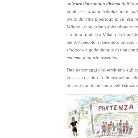
un’
estrazione molto diversa
dall’altr
infatti, «
ricorda le tribolazioni e i pa
avuto durante il periodo in cui era ma
Milano
» cioè orfano abbandonato nel
struttura fondata a Milano da San Gi
nel XVI secolo. Il secondo, invece, «
sindaco
» e gode dunque di una condi
mamma piuttosto assente
».
Due personaggi che sembrano agli a
lo stesso destino. A dimostrazione ch
di certo non tiene conto dell’estrazio