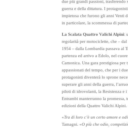
due più grandi passioni, trasferendo 
guerra e della dittatura. I protagonis
impietosa che furono gli anni Venti d
in particolare, la scommessa di partec
La Scalata Quattro Valichi Alpini
: 
regolarità per motociclette, che – dal
1954 – dalla Lombardia passava al T
partenza ed arrivo a Edolo, nel cuore
Camonica. Una gara prestigiosa per tu
appassionati del tempo, che per i du
protagonisti diventerà lo sprone nece
superare gli anni della guerra, l’arr
piloti di idrovolanti, la Resistenza e i
Entrambi manterranno la promessa, to
edizioni della Quattro Valichi Alpini.
«
Tra di loro c’è un certo amore e od
Tamagni. «
O più
che odio, competizi