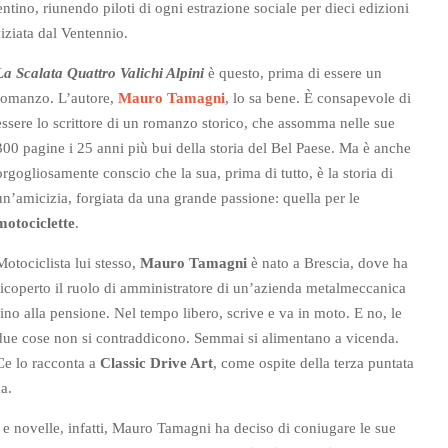
ntino, riunendo piloti di ogni estrazione sociale per dieci edizioni
viziata dal Ventennio.
La Scalata Quattro Valichi Alpini
è questo, prima di essere un
romanzo. L’autore,
Mauro Tamagni
, lo sa bene. È consapevole di
essere lo scrittore di un romanzo storico, che assomma nelle sue
300 pagine i 25 anni più bui della storia del Bel Paese. Ma è anche
orgogliosamente conscio che la sua, prima di tutto, è la storia di
un’amicizia, forgiata da una grande passione: quella per le
motociclette
.
Motociclista lui stesso,
Mauro Tamagni
è nato a Brescia, dove ha
ricoperto il ruolo di amministratore di un’azienda metalmeccanica
fino alla pensione. Nel tempo libero, scrive e va in moto. E no, le
due cose non si contraddicono. Semmai si alimentano a vicenda.
Ce lo racconta a
Classic Drive Art
, come ospite della terza puntata
ma.
ti e novelle, infatti, Mauro Tamagni ha deciso di coniugare le sue