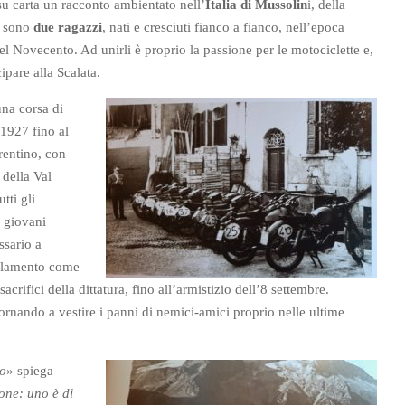
su carta un racconto ambientato nell’
Italia di Mussolin
i, della
ti sono
due ragazzi
, nati e cresciuti fianco a fianco, nell’epoca
el Novecento. Ad unirli è proprio la passione per le motociclette e,
ipare alla Scalata.
una corsa di
 1927 fino al
rentino, con
 della Val
tti gli
e giovani
ssario a
uolamento come
 sacrifici della dittatura, fino all’armistizio dell’8 settembre.
rnando a vestire i panni di nemici-amici proprio nelle ultime
io
» spiega
one: uno è di