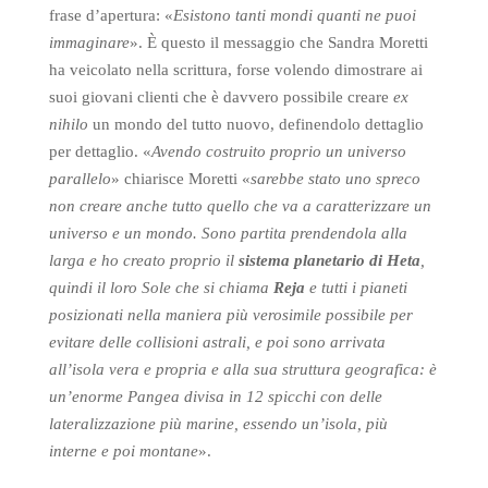
frase d’apertura: «
Esistono tanti mondi quanti ne puoi
immaginare
». È questo il messaggio che Sandra Moretti
ha veicolato nella scrittura, forse volendo dimostrare ai
suoi giovani clienti che è davvero possibile creare
ex
nihilo
un mondo del tutto nuovo, definendolo dettaglio
per dettaglio. «
Avendo costruito proprio un universo
parallelo
» chiarisce Moretti «
sarebbe stato uno spreco
non creare anche tutto quello che va a caratterizzare un
universo e un mondo. Sono partita prendendola alla
larga e ho creato proprio il
sistema planetario di Heta
,
quindi il loro Sole che si chiama
Reja
e tutti i pianeti
posizionati nella maniera più verosimile possibile per
evitare delle collisioni astrali, e poi sono arrivata
all’isola vera e propria e alla sua struttura geografica: è
un’enorme Pangea divisa in 12 spicchi con delle
lateralizzazione più marine, essendo un’isola, più
interne e poi montane
».