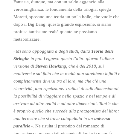
Fantasia, dunque, ma con un saldo aggancio alla
verosimiglianza: le fondamenta della trilogia, spiega
Moretti, sposano una teoria un po’ a bolle, che vuole che
dopo il Big Bang, questa grande esplosione, si siano
profuse tantissime realtà quante ne possiamo
metabolizzare.
«
Mi sono appoggiata a degli studi, dalla
Teoria delle
Stringhe
in poi. Leggevo giusto l’altro giorno l’ultima
versione di
Steven Hawking
, che è del 2018, sui
multiversi e sul fatto che in realtà non sarebbero infiniti e
completamente diversi tra di loro, ma che c’è una
ricorsività, una ripetizione. Trattasi di salti dimensionali,
la possibilità di viaggiare nello spazio e nel tempo e di
arrivare ad altre realtà e ad altre dimensioni. Tant’è che
è proprio quello che succede alla protagonista del libro:
una terrestre che si trova catapultata in un
universo
parallelo
». Ne risulta il prototipo del romanzo di
fantascienza, un cocktail vincente di fantasia e verità