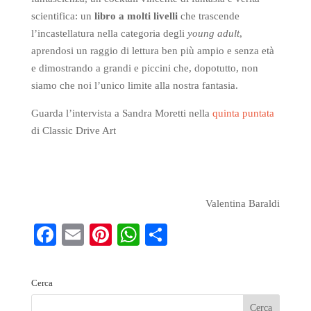
scientifica: un
libro a molti livelli
che trascende
l’incastellatura nella categoria degli
young adult
,
aprendosi un raggio di lettura ben più ampio e senza età
e dimostrando a grandi e piccini che, dopotutto, non
siamo che noi l’unico limite alla nostra fantasia.
Guarda l’intervista a Sandra Moretti nella
quinta puntata
di Classic Drive Art
Valentina Baraldi
Fa
E
Pi
W
S
ce
m
nt
ha
ha
bo
ail
er
ts
re
Cerca
ok
es
A