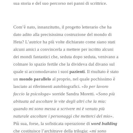
sua storia e del suo percorso nei panni di scrittrice.
Com’è nato, innanzitutto, il progetto letterario che ha
dato adito alla precisissima costruzione del mondo di
Heta? L’autrice ha più volte dichiarato come siano stati
alcuni amici a convincerla a mettere per iscritto alcuni
dei mondi fantastici che, seduta dopo seduta, venivano a
colmare lo spazio fertile che la divideva dal divano sul
quale si accomodavano i suoi
pazienti
. Il risultato è stato
un
mondo parallelo
al proprio, nel quale pochissimo è
lasciato ai riferimenti autobiografici. «
Io per lavoro
faccio la psicologa
» sorride Sandra Moretti. «
Sono più
abituata ad ascoltare le vite degli altri che la mia:
quando mi sono messa a scrivere mi è venuto più
naturale ascoltare i personaggi che metterci del mio
».
Più sua, forse, la sofisticata operazione di
word building
che costituisce l’architrave della trilogia: «
mi sono