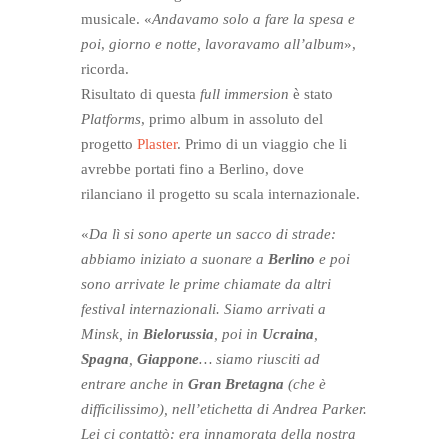
musicale. «
Andavamo solo a fare la spesa e
poi
,
giorno e notte, lavoravamo all’album
»,
ricorda.
Risultato di questa
full immersion
è stato
Platforms
, primo album in assoluto del
progetto
Plaster
. Primo di un viaggio che li
avrebbe portati fino a Berlino, dove
rilanciano il progetto su scala internazionale.
«
Da lì si sono aperte un sacco di strade:
abbiamo iniziato a suonare a
Berlino
e poi
sono arrivate le prime chiamate da altri
festival internazionali. Siamo arrivati a
Minsk, in
Bielorussia
, poi in
Ucraina
,
Spagna
,
Giappone
… siamo riusciti ad
entrare anche in
Gran Bretagna
(che è
difficilissimo), nell’etichetta di Andrea Parker.
Lei ci contattò: era innamorata della nostra