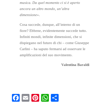
musica. Da quel momento ci si è aperto
ancora un altro mondo, un’altra
dimensione
».
Cosa succede, dunque, all’interno di un
fiore? Ebbene, evidentemente succede tutto.
Infiniti mondi, infinite dimensioni, che si
dispiegano nel futuro di chi – come Giuseppe
Carlini – ha saputo fermarsi ad osservare le
amplificazioni del suo movimento.
Valentina Baraldi
Fa
E
Pi
W
S
ce
m
nt
ha
ha