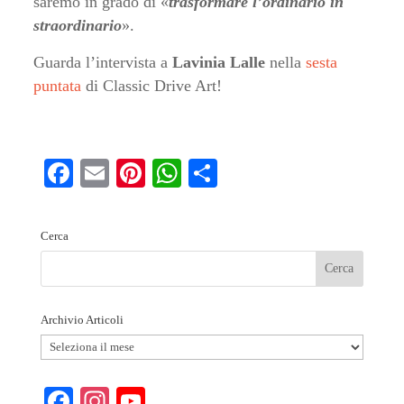
saremo in grado di «
trasformare l’ordinario in
straordinario
».
Guarda l’intervista a
Lavinia Lalle
nella
sesta
puntata
di Classic Drive Art!
Fa
E
Pi
W
S
ce
m
nt
ha
ha
bo
ail
er
ts
re
Cerca
ok
es
A
t
pp
Archivio Articoli
Archivio
Articoli
Fa
In
Y