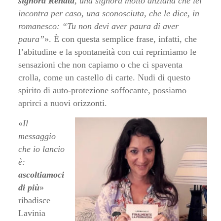
signora Renata
, una signora molto anziana che lei
incontra per caso, una sconosciuta, che le dice, in
romanesco: “Tu non devi aver paura di aver
paura”
». È con questa semplice frase, infatti, che
l’abitudine e la spontaneità con cui reprimiamo le
sensazioni che non capiamo o che ci spaventa
crolla, come un castello di carte. Nudi di questo
spirito di auto-protezione soffocante, possiamo
aprirci a nuovi orizzonti.
«
Il
messaggio
che io lancio
è:
ascoltiamoci
di più
»
ribadisce
Lavinia