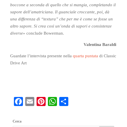
boccone a seconda
di quello che si mangia, completando il
sapore dell’amatriciana. Il guanciale croccante, poi, dà
una differenza di “textura” che per me è come se fosse un
altro sapore. Si crea così un’onda di sapori e consistenze
diverse
» conclude Bowerman.
Valentina Baraldi
Guardate l’intervista presente nella
quarta puntata
di Classic
Drive Art
Fa
E
Pi
W
S
ce
m
nt
ha
ha
bo
ail
er
ts
re
Cerca