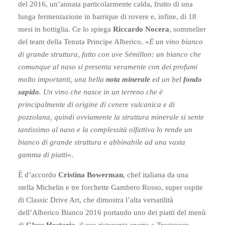
del 2016, un’annata particolarmente calda, frutto di una
lunga fermentazione in barrique di rovere e, infine, di 18
mesi in bottiglia. Ce lo spiega
Riccardo Nocera
, sommelier
del team della Tenuta Principe Alberico. «
È un vino bianco
di grande struttura, fatto con uve Sémillon: un bianco che
comunque al naso si presenta veramente con dei profumi
molto importanti, una bella
nota minerale
ed un bel
fondo
sapido
. Un vino che nasce in un terreno che è
principalmente di origine di cenere vulcanica e di
pozzolana, quindi ovviamente la struttura minerale si sente
tantissimo al naso e la complessità olfattiva lo rende un
bianco di grande struttura e abbinabile ad una vasta
gamma di piatti
».
È d’accordo
Cristina Bowerman
, chef italiana da una
stella Michelin e tre forchette Gambero Rosso, super ospite
di Classic Drive Art, che dimostra l’alta versatilità
dell’Alberico Bianco 2016 portando uno dei piatti del menù