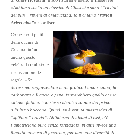
di
Glass Hostaria
, il suo ristorante aperto a Trastevere.
«
Abbiamo scelto un classico di Glass che sono i “ravioli
del plin”, ripieni di amatriciana: io li chiamo
“ravioli
Arlecchino”
» esordisce.
Come molti piatti
della cucina di
Cristina, infatti,
anche questo
celebra la tradizione
riscrivendone le
regole. «
Se
dovessimo rappresentare in un grafico l’amatriciana, la
carbonara o il cacio e pepe, formerebbero quello che io
chiamo flatline: è lo stesso identico sapore dal primo
all’ultimo boccone. Quindi mi è venuta questa idea di
“splittare” i ravioli. All’interno di alcuni di essi, c’è
l’amatriciana pura senza formaggio, in altri invece una
fonduta cremosa di pecorino, per dare una diversità di