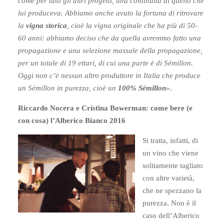
come per tutti gli altri progetti, una continuità di quello che
lui produceva. Abbiamo anche avuto la fortuna di ritrovare
la
vigna storica
, cioè la vigna originale che ha più di 50-
60 anni: abbiamo deciso che da quella avremmo fatto una
propagazione e una selezione massale della propagazione,
per un totale di 19 ettari, di cui una parte è di Sémillon.
Oggi non c’è nessun altro produttore in Italia che produce
un Sémillon in purezza, cioè un
100% Sémillon
».
Riccardo Nocera e Cristina Bowerman: come bere (e
con cosa) l’Alberico Bianco 2016
Si tratta, infatti, di
un vino che viene
solitamente tagliato
con altre varietà,
che ne spezzano la
purezza. Non è il
caso dell’Alberico