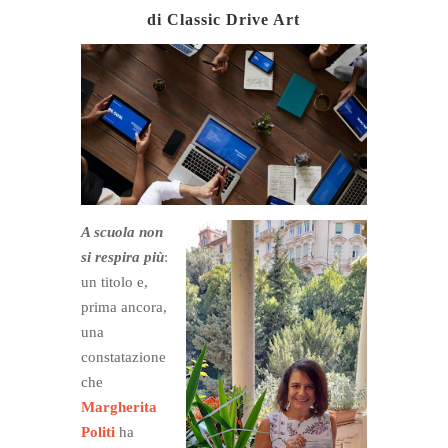
di Classic Drive Art
A scuola non
si respira più
:
un titolo e,
prima ancora,
una
constatazione
che
Margherita
Politi
ha