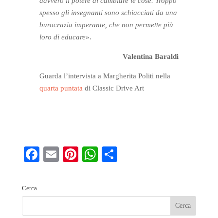
davvero il potere di cambiare le cose. Troppo
spesso gli insegnanti sono schiacciati da una
burocrazia imperante, che non permette più
loro di educare
».
Valentina Baraldi
Guarda l’intervista a Margherita Politi nella
quarta puntata
di Classic Drive Art
Fa
E
Pi
W
S
ce
m
nt
ha
ha
bo
ail
er
ts
re
Cerca
ok
es
A
t
pp