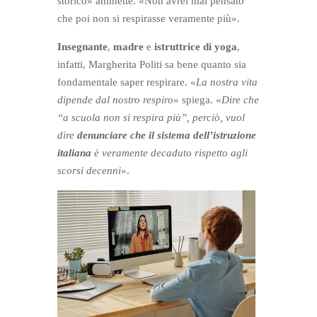
storico» ammette. «Non avrei mai pensato
che poi non si respirasse veramente più».
Insegnante
,
madre
e
istruttrice di yoga
,
infatti, Margherita Politi sa bene quanto sia
fondamentale saper respirare. «
La nostra vita
dipende dal nostro respiro
» spiega. «
Dire che
“a scuola non si respira più”, perciò, vuol
dire
denunciare che il sistema dell’istruzione
italiana
è veramente decaduto rispetto agli
scorsi decenni
».