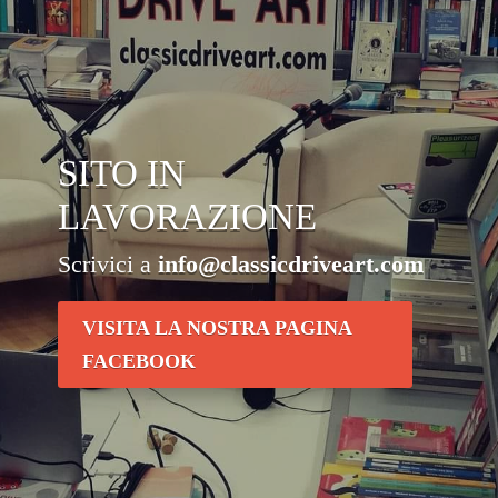
SITO IN
LAVORAZIONE
Scrivici a
info@classicdriveart.com
VISITA LA NOSTRA PAGINA
FACEBOOK