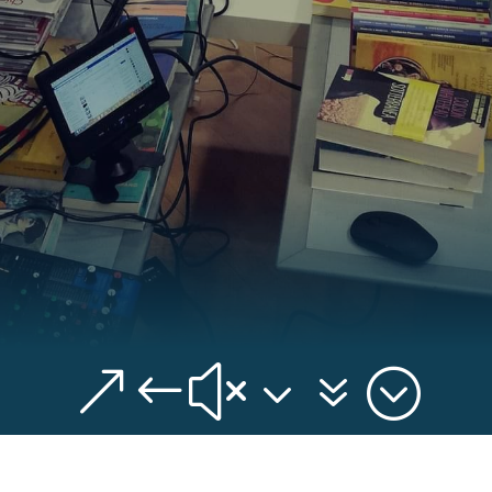
&#x37;