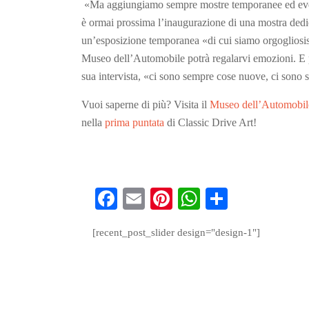
«Ma aggiungiamo sempre mostre temporanee ed even
è ormai prossima l’inaugurazione di una mostra dedic
un’esposizione temporanea «di cui siamo orgogliosissi
Museo dell’Automobile potrà regalarvi emozioni. E 
sua intervista, «ci sono sempre cose nuove, ci sono
Vuoi saperne di più? Visita il
Museo dell’Automobil
nella
prima puntata
di Classic Drive Art!
Fa
E
Pi
W
S
ce
m
nt
ha
ha
[recent_post_slider design="design-1"]
bo
ail
er
ts
re
ok
es
A
t
pp