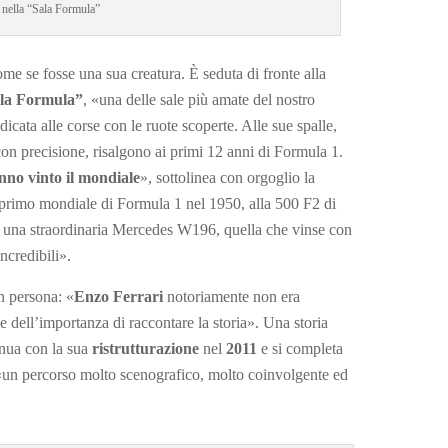
nella “Sala Formula”
e se fosse una sua creatura. È seduta di fronte alla
la Formula”
, «una delle sale più amate del nostro
icata alle corse con le ruote scoperte. Alle sue spalle,
 con precisione, risalgono ai primi 12 anni di Formula 1.
nno vinto il mondiale
», sottolinea con orgoglio la
il primo mondiale di Formula 1 nel 1950, alla 500 F2 di
 una straordinaria Mercedes W196, quella che vinse con
ncredibili».
in persona: «
Enzo Ferrari
notoriamente non era
 dell’importanza di raccontare la storia». Una storia
inua con la sua
ristrutturazione
nel
2011
e si completa
 «un percorso molto scenografico, molto coinvolgente ed