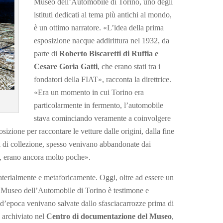
Museo dell’Automobile di Torino, uno degli
istituti dedicati al tema più antichi al mondo,
è un ottimo narratore. «L’idea della prima
esposizione nacque addirittura nel 1932, da
parte di
Roberto Biscaretti di Ruffia e
Cesare Goria Gatti
, che erano stati tra i
fondatori della FIAT», racconta la direttrice.
«Era un momento in cui Torino era
particolarmente in fermento, l’automobile
stava cominciando veramente a coinvolgere
sizione per raccontare le vetture dalle origini, dalla fine
i di collezione, spesso venivano abbandonate dai
ie, erano ancora molto poche».
terialmente e metaforicamente. Oggi, oltre ad essere un
Il Museo dell’Automobile di Torino è testimone e
re d’epoca venivano salvate dallo sfasciacarrozze prima di
 archiviato nel
Centro di documentazione del Museo
,