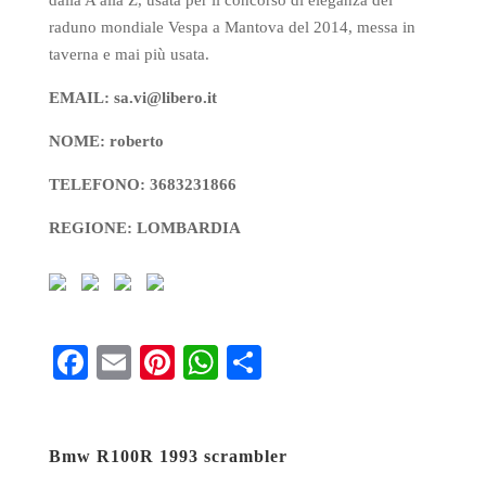
dalla A alla Z, usata per il concorso di eleganza del
raduno mondiale Vespa a Mantova del 2014, messa in
taverna e mai più usata.
EMAIL: sa.vi@libero.it
NOME: roberto
TELEFONO: 3683231866
REGIONE: LOMBARDIA
Fa
E
Pi
W
S
ce
m
nt
ha
ha
bo
ail
er
ts
re
Bmw R100R 1993 scrambler
ok
es
A