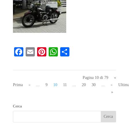
Fa
E
Pi
W
S
ce
m
nt
ha
ha
bo
ail
er
ts
re
ok
es
A
Pagina 10 di 79
«
Prima
«
...
9
10
11
...
20
30
...
»
Ultim
t
pp
»
Cerca