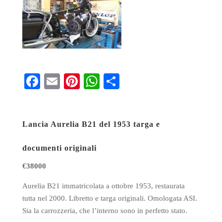
Fa
E
Pi
W
S
ce
m
nt
ha
ha
bo
ail
er
ts
re
Lancia Aurelia B21 del 1953 targa e
ok
es
A
t
pp
documenti originali
€38000
Aurelia B21 immatricolata a ottobre 1953, restaurata
tutta nel 2000. Libretto e targa originali. Omologata ASI.
Sia la carrozzeria, che l’interno sono in perfetto stato.