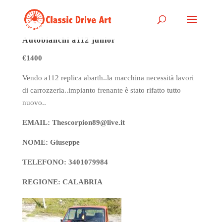
Autobianchi a112 junior
€1400
Vendo a112 replica abarth..la macchina necessità lavori
di carrozzeria..impianto frenante è stato rifatto tutto
nuovo..
EMAIL: Thescorpion89@live.it
NOME: Giuseppe
TELEFONO: 3401079984
REGIONE: CALABRIA