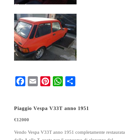
Fa
E
Pi
W
S
ce
m
nt
ha
ha
bo
ail
er
ts
re
Piaggio Vespa V33T anno 1951
ok
es
A
t
pp
€12000
Vendo Vespa V33T anno 1951 completamente restaurata