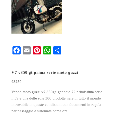
Fa
E
Pi
W
S
ce
m
nt
ha
ha
bo
ail
er
ts
re
V7 v850 gt prima serie moto guzzi
ok
es
A
t
pp
€8250
Vendo moto guzzi v7 850gt gennaio 72 primissima serie
n 39 e una delle sole 300 prodotte nere in tutto il mondo
introvabile in queste condizioni con documenti in regola
per passaggio e sistemata come ora