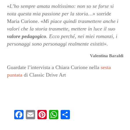
«
L’ho sempre amata moltissimo: non so se forse si
nota questa mia passione per la storia…
» sorride
Maria Curione. «
Mi piace quindi trasmettere anche i
valori che la storia trasmette, mettere in luce il suo
valore pedagogico
. Ecco perché, nei miei romanzi, i
personaggi sono personaggi realmente esistiti
».
Valentina Baraldi
Guardate l’intervista a Chiara Curione nella
sesta
puntata
di Classic Drive Art
Fa
E
Pi
W
S
ce
m
nt
ha
ha