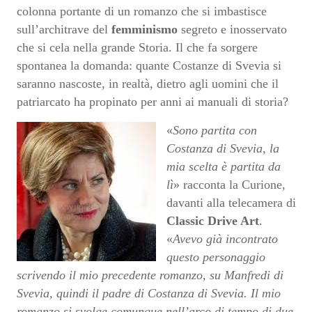
colonna portante di un romanzo che si imbastisce
sull’architrave del
femminismo
segreto e inosservato
che si cela nella grande Storia. Il che fa sorgere
spontanea la domanda: quante Costanze di Svevia si
saranno nascoste, in realtà, dietro agli uomini che il
patriarcato ha propinato per anni ai manuali di storia?
«
Sono partita con
Costanza di Svevia, la
mia scelta è partita da
lì
» racconta la Curione,
davanti alla telecamera di
Classic Drive Art
.
«
Avevo già incontrato
questo personaggio
scrivendo il mio precedente romanzo, su Manfredi di
Svevia, quindi il padre di Costanza di Svevia. Il mio
romanzo si svolge comunque nell’arco di tempo di due