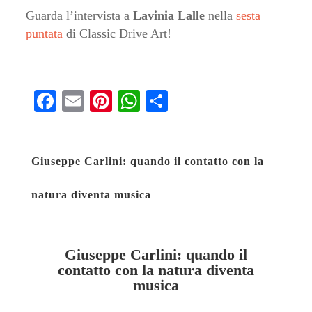
Guarda l’intervista a
Lavinia Lalle
nella
sesta
puntata
di Classic Drive Art!
Fa
E
Pi
W
S
ce
m
nt
ha
ha
bo
ail
er
ts
re
Giuseppe Carlini: quando il contatto con la
ok
es
A
t
pp
natura diventa musica
Giuseppe Carlini: quando il
contatto con la natura diventa
musica