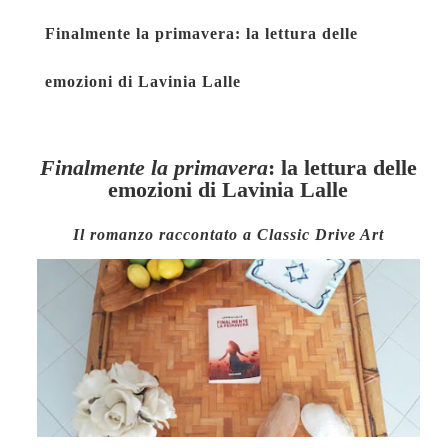
bo
ail
er
ts
re
Finalmente la primavera: la lettura delle
ok
es
A
t
pp
emozioni di Lavinia Lalle
Finalmente la primavera
: la lettura delle
emozioni di Lavinia Lalle
Il romanzo raccontato a Classic Drive Art