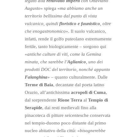
legato alla
renovatio imperii
con Ottaviano
Augusto
» spiega «
ma abbiamo anche un
territorio bellissimo dal punto di vista
vulcanico, quindi
floristico e faunistico
, oltre
che enogastronomico
». Il suolo vulcanico,
infatti, rende il golfo puteolano estremamente
fertile, tanto biologicamente – sorgono qui
«
antiche culture di viti, come la Gemina
minata, che sarebbe l’
Aglianico
, uno dei
prodotti DOC del territorio, nonché appunto
Falanghina
» – quanto culturalmente. Dalle
Terme di Baia
, decantate dal poeta latino
Orazio, all’antichissima
acropoli di Cuma
,
dal sorprendente
Rione Terra
al
Tempio di
Serapide
, dai resti medievali fino alla
pinacoteca di pitture seicentesche conservata
nel tempio-duomo poco distante dal primo
nucleo abitativo della città: «
bisognerebbe