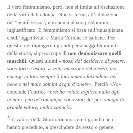
Il vero femminismo, però, non si limita all’esaltazione
della virtù della donna. Non si ferma all’adulazione
del “gentil sesso”, non punta al suo predominio
ingiustificato. Il femminismo si basa sull’uguaglianza
e sull’oggettività, e Maria Curione lo sa bene. Per
questo, nel dipingere i grandi personaggi femminili
della storia, si preoccupa di
non demonizzare quelli
maschili
. Questi ultimi «
mossi dal desiderio di potere,
sono forti e astuti, a volte mostrano debolezza, ma
emerge in loro sempre il lato umano facendone nel
bene e nel male uomini degni d’onore
». Perciò «
No
»
conclude l’autrice «
non ho voluto togliere nulla agli
uomini, perché comunque sono stati dei personaggi di
grande valore, molto capaci
».
È il valore della Storia: riconoscere i grandi che ci
hanno preceduto, a prescindere da sesso o genere.