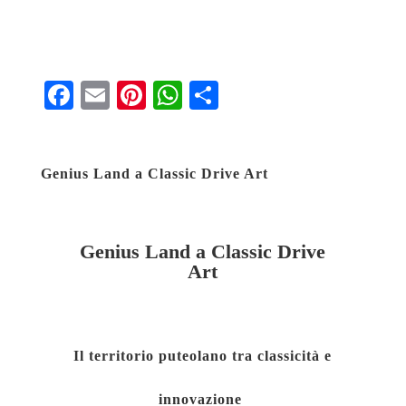
Fa
E
Pi
W
S
ce
m
nt
ha
ha
bo
ail
er
ts
re
Genius Land a Classic Drive Art
ok
es
A
t
pp
Genius Land a Classic Drive
Art
Il territorio puteolano tra classicità e
innovazione