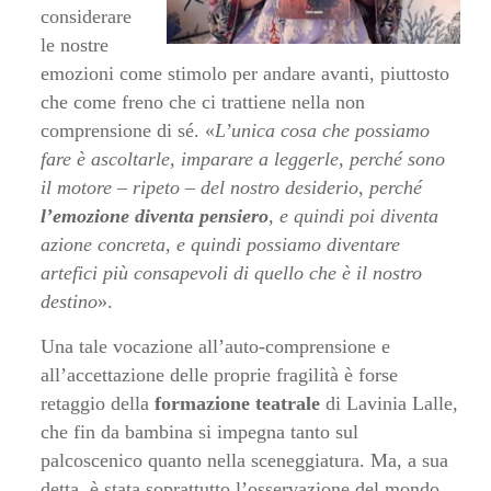
considerare
le nostre
emozioni come stimolo per andare avanti, piuttosto
che come freno che ci trattiene nella non
comprensione di sé. «
L’unica cosa che possiamo
fare è ascoltarle, imparare a leggerle, perché sono
il motore – ripeto – del nostro desiderio, perché
l’emozione diventa pensiero
, e quindi poi diventa
azione concreta, e quindi possiamo diventare
artefici più consapevoli di quello che è il nostro
destino
».
Una tale vocazione all’auto-comprensione e
all’accettazione delle proprie fragilità è forse
retaggio della
formazione
teatrale
di Lavinia Lalle,
che fin da bambina si impegna tanto sul
palcoscenico quanto nella sceneggiatura. Ma, a sua
detta, è stata soprattutto l’osservazione del mondo