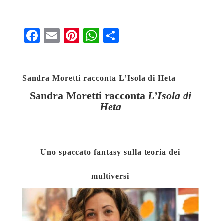
Fa
E
Pi
W
S
ce
m
nt
ha
ha
bo
ail
er
ts
re
Sandra Moretti racconta L’Isola di Heta
ok
es
A
Sandra Moretti racconta
L’Isola di
t
pp
Heta
Uno spaccato fantasy sulla teoria dei
multiversi